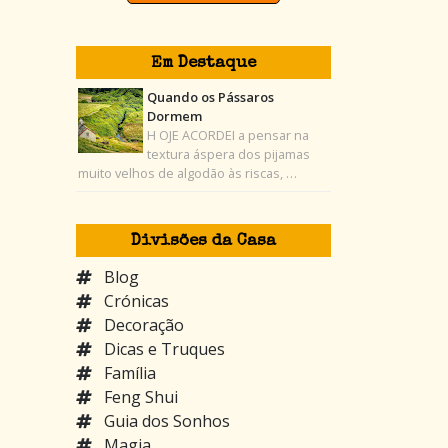
Em Destaque
Quando os Pássaros
Dormem
H OJE ACORDEI a pensar na
textura áspera dos pijamas
muito velhos de algodão às riscas, …
Divisões da Casa
Blog
Crónicas
Decoração
Dicas e Truques
Família
Feng Shui
Guia dos Sonhos
Magia