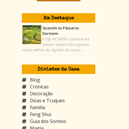
Em Destaque
Quando os Pássaros
Dormem
H OJE ACORDEI a pensar na
textura áspera dos pijamas
muito velhos de algodão às riscas, …
Divisões da Casa
Blog
Crónicas
Decoração
Dicas e Truques
Família
Feng Shui
Guia dos Sonhos
Magia