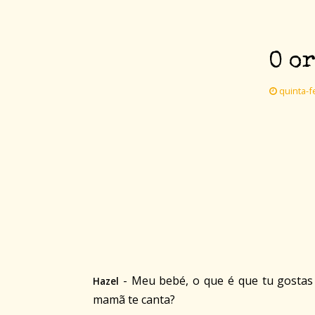
O o
quinta-fe
- Meu bebé, o que é que tu gostas 
Hazel
mamã te canta?