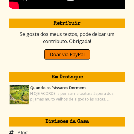
Retribuir
Se gosta dos meus textos, pode deixar um
contributo. Obrigada!
Doar via PayPal
Em Destaque
Quando os Pássaros Dormem
H OJE ACORDEI a pensar na textura áspera dos
pijamas muito velhos de algodão às riscas, …
Divisões da Casa
Blog