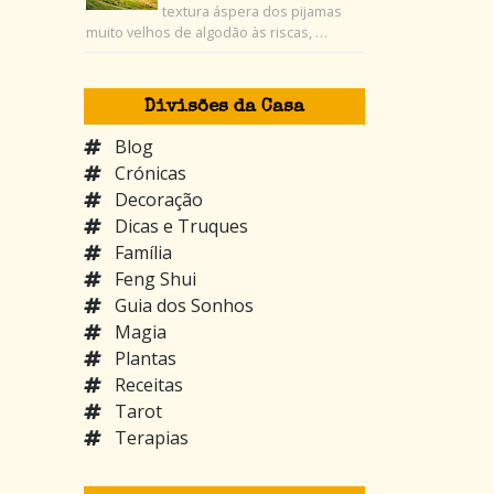
textura áspera dos pijamas
muito velhos de algodão às riscas, …
Divisões da Casa
Blog
Crónicas
Decoração
Dicas e Truques
Família
Feng Shui
Guia dos Sonhos
Magia
Plantas
Receitas
Tarot
Terapias