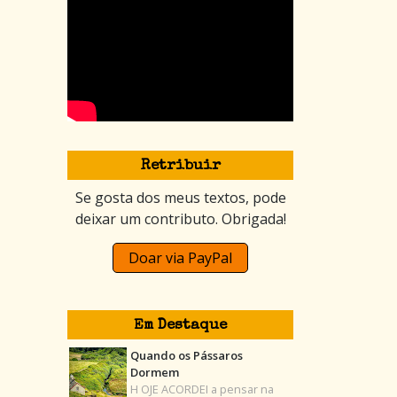
Retribuir
Se gosta dos meus textos, pode
deixar um contributo. Obrigada!
Doar via PayPal
Em Destaque
Quando os Pássaros
Dormem
H OJE ACORDEI a pensar na