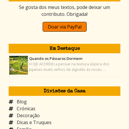
Se gosta dos meus textos, pode deixar um
contributo. Obrigada!
Doar via PayPal
Em Destaque
Quando os Pássaros Dormem
H OJE ACORDEI a pensar na textura áspera dos
pijamas muito velhos de algodão às riscas, …
Divisões da Casa
Blog
Crónicas
Decoração
Dicas e Truques