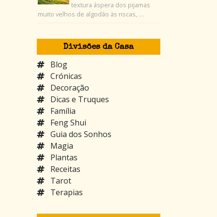
textura áspera dos pijamas
muito velhos de algodão às riscas, …
Divisões da Casa
Blog
Crónicas
Decoração
Dicas e Truques
Família
Feng Shui
Guia dos Sonhos
Magia
Plantas
Receitas
Tarot
Terapias