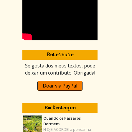
Retribuir
Se gosta dos meus textos, pode
deixar um contributo. Obrigada!
Doar via PayPal
Em Destaque
Quando os Pássaros
Dormem
H OJE ACORDEI a pensar na