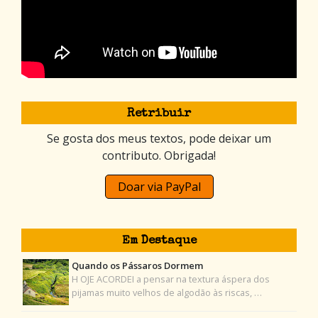
Retribuir
Se gosta dos meus textos, pode deixar um
contributo. Obrigada!
Doar via PayPal
Em Destaque
Quando os Pássaros Dormem
H OJE ACORDEI a pensar na textura áspera dos
pijamas muito velhos de algodão às riscas, …