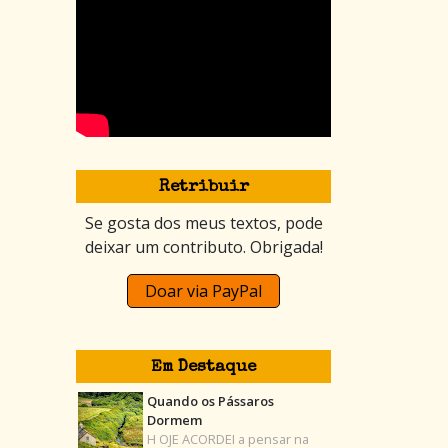
Retribuir
Se gosta dos meus textos, pode
deixar um contributo. Obrigada!
Doar via PayPal
Em Destaque
Quando os Pássaros
Dormem
H OJE ACORDEI a pensar na