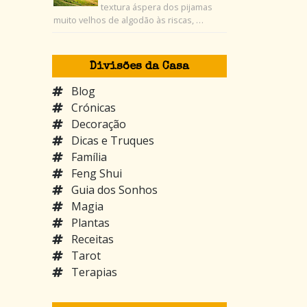
textura áspera dos pijamas
muito velhos de algodão às riscas, …
Divisões da Casa
Blog
Crónicas
Decoração
Dicas e Truques
Família
Feng Shui
Guia dos Sonhos
Magia
Plantas
Receitas
Tarot
Terapias