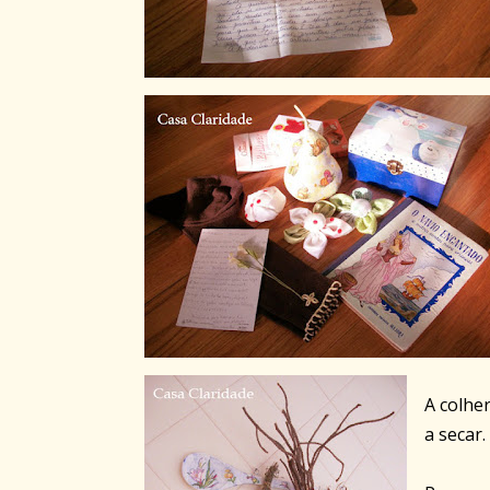
A colhe
a secar.