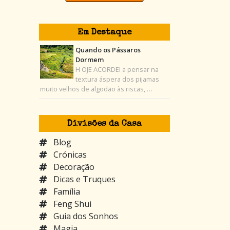
Em Destaque
Quando os Pássaros
Dormem
H OJE ACORDEI a pensar na
textura áspera dos pijamas
muito velhos de algodão às riscas, …
Divisões da Casa
Blog
Crónicas
Decoração
Dicas e Truques
Família
Feng Shui
Guia dos Sonhos
Magia