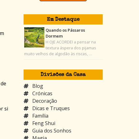
Em Destaque
Quando os Pássaros
em
Dormem
H OJE ACORDEI a pensar na
textura áspera dos pijamas
muito velhos de algodão às riscas, …
Divisões da Casa
 de
Blog
Crónicas
Decoração
Dicas e Truques
r si
Família
Feng Shui
Guia dos Sonhos
Magia