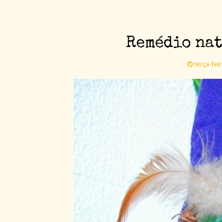
Remédio na
terça-fei