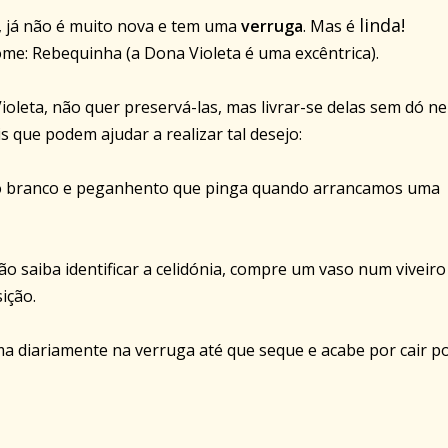
linda!
 já não é muito nova e tem uma
verruga
. Mas é
ome: Rebequinha (a Dona Violeta é uma excêntrica).
ioleta, não quer preservá-las, mas livrar-se delas sem dó n
s que podem ajudar a realizar tal desejo:
uido branco e peganhento que pinga quando arrancamos uma
ão saiba identificar a celidónia, compre um vaso num viveiro
ição.
ma diariamente na verruga até que seque e acabe por cair po