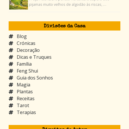
pijamas muito velhos de algodão às riscas, …
Divisões da Casa
Blog
Crónicas
Decoração
Dicas e Truques
Família
Feng Shui
Guia dos Sonhos
Magia
Plantas
Receitas
Tarot
Terapias