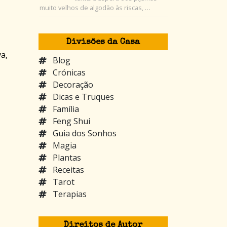
muito velhos de algodão às riscas, …
Divisões da Casa
a,
Blog
Crónicas
Decoração
Dicas e Truques
Família
Feng Shui
Guia dos Sonhos
Magia
Plantas
Receitas
Tarot
Terapias
Direitos de Autor