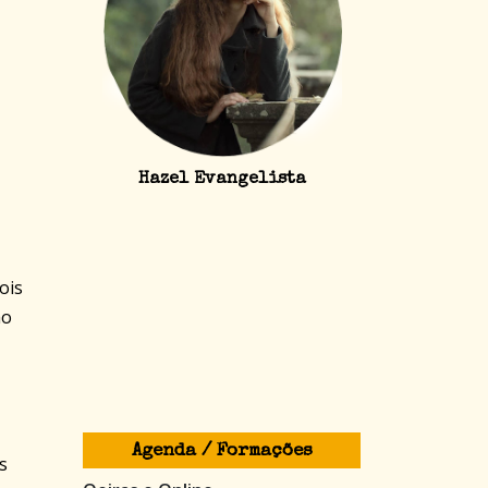
Hazel Evangelista
ois
ão
Agenda / Formações
s