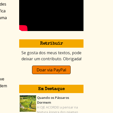
ndes
ica
 uma
Retribuir
Se gosta dos meus textos, pode
deixar um contributo. Obrigada!
Doar via PayPal
eve
odem
Em Destaque
Quando os Pássaros
Dormem
H OJE ACORDEI a pensar na
textura áspera dos pijamas