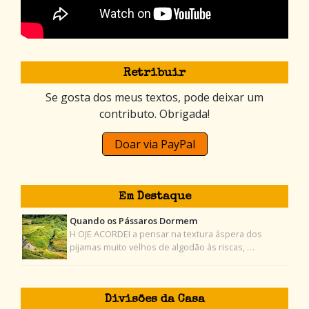
Retribuir
Se gosta dos meus textos, pode deixar um
contributo. Obrigada!
Doar via PayPal
Em Destaque
Quando os Pássaros Dormem
H OJE ACORDEI a pensar na textura áspera dos
pijamas muito velhos de algodão às riscas, …
Divisões da Casa