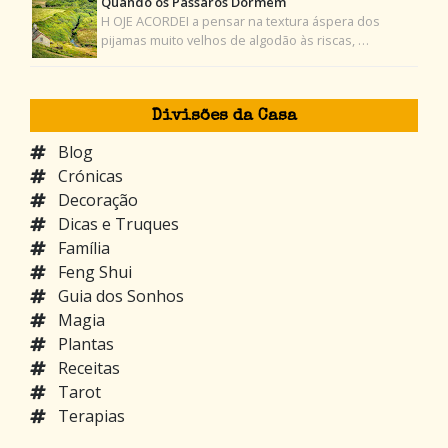
Quando os Pássaros Dormem
H OJE ACORDEI a pensar na textura áspera dos
pijamas muito velhos de algodão às riscas, …
Divisões da Casa
Blog
Crónicas
Decoração
Dicas e Truques
Família
Feng Shui
Guia dos Sonhos
Magia
Plantas
Receitas
Tarot
Terapias