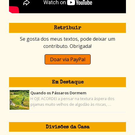
Retribuir
Se gosta dos meus textos, pode deixar um
contributo. Obrigada!
Doar via PayPal
Em Destaque
Quando os Pássaros Dormem
H OJE ACORDEI a pensar na textura áspera dos
pijamas muito velhos de algodão às riscas, …
Divisões da Casa