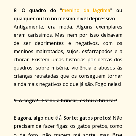
8. O quadro do "
menino da lágrima
" ou
qualquer outro no mesmo nível depressivo
Antigamente, era moda. Alguns exemplares
eram caríssimos. Mas nem por isso deixavam
de ser deprimentes e negativos, com os
meninos maltratados, sujos, esfarrapados e a
chorar. Existem umas histórias por detrás dos
quadros, sobre miséria, violência e abusos às
crianças retratadas que os conseguem tornar
ainda mais negativos do que já são. Fogo neles!
9. A sogra! - Estou a brincar, estou a brincar!
dá
E agora, algo que
Sorte: gatos pretos!
Não
precisam de fazer figas: os gatos pretos, como
Boa
o da foto, não trazem má sorte, mas