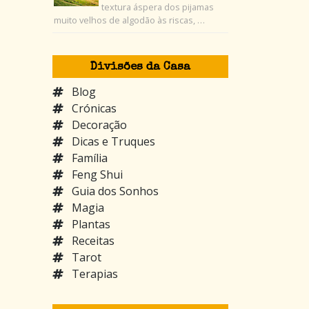
textura áspera dos pijamas
muito velhos de algodão às riscas, …
Divisões da Casa
Blog
Crónicas
Decoração
Dicas e Truques
Família
Feng Shui
Guia dos Sonhos
Magia
Plantas
Receitas
Tarot
Terapias