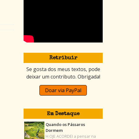
Retribuir
Se gosta dos meus textos, pode
deixar um contributo. Obrigada!
Doar via PayPal
Em Destaque
Quando os Pássaros
Dormem
H OJE ACORDEI a pensar na