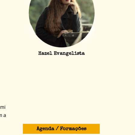
Hazel Evangelista
rmi
m a
Agenda / Formações