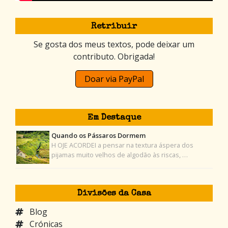
Retribuir
Se gosta dos meus textos, pode deixar um
contributo. Obrigada!
Doar via PayPal
Em Destaque
Quando os Pássaros Dormem
H OJE ACORDEI a pensar na textura áspera dos
pijamas muito velhos de algodão às riscas, …
Divisões da Casa
Blog
Crónicas